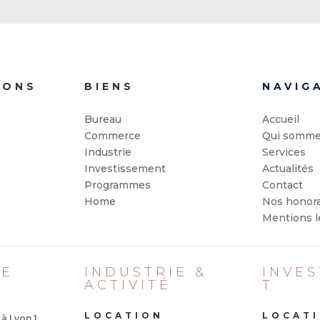
IONS
BIENS
NAVIG
Bureau
Accueil
Commerce
Qui somme
Industrie
Services
Investissement
Actualités
Programmes
Contact
Home
Nos honora
Mentions l
CE
INDUSTRIE &
INVE
ACTIVITÉ
T
LOCATION
LOCAT
à Lyon 1