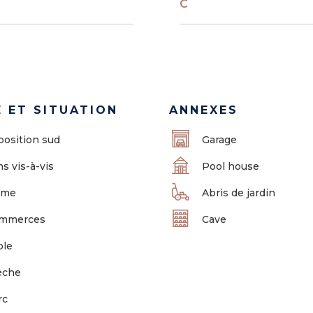
C
 ET SITUATION
ANNEXES
position sud
Garage
s vis-à-vis
Pool house
lme
Abris de jardin
mmerces
Cave
ole
èche
rc