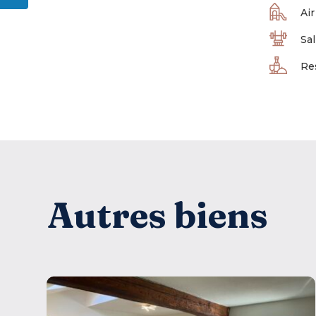
Air
Sal
Re
Autres biens