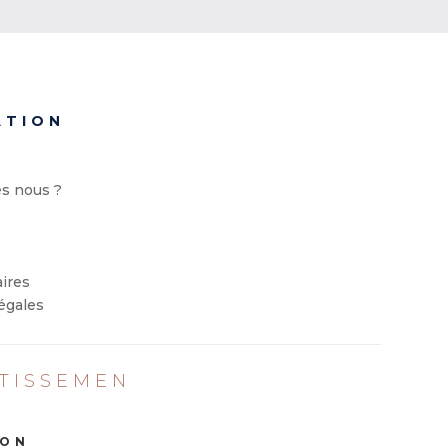
ATION
s nous ?
ires
égales
STISSEMEN
ION