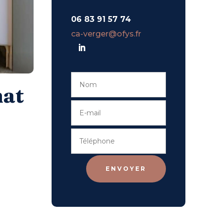
06 83 91 57 74
ca-verger@ofys.fr
hat
ENVOYER