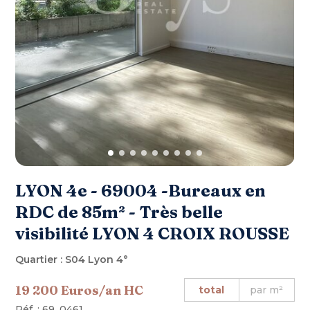
LYON 4e - 69004 -Bureaux en
RDC de 85m² - Très belle
visibilité LYON 4 CROIX ROUSSE
Quartier : S04 Lyon 4°
19 200 Euros/an HC
total
par m²
Réf. : 69_0461